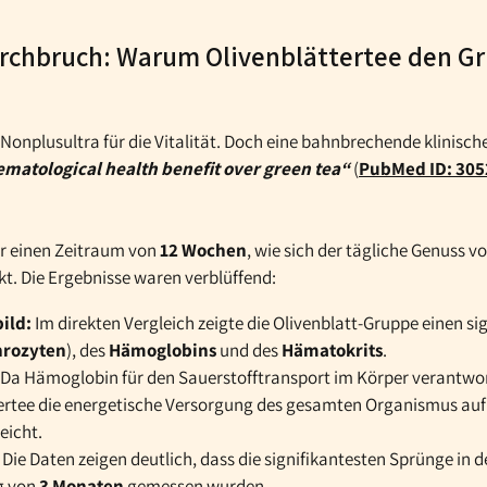
urchbruch: Warum Olivenblättertee den Gr
 Nonplusultra für die Vitalität. Doch eine bahnbrechende klinisch
ematological health benefit over green tea“
(
PubMed ID: 30
r einen Zeitraum von
12 Wochen
, wie sich der tägliche Genuss v
kt. Die Ergebnisse waren verblüffend:
ild:
Im direkten Vergleich zeigte die Olivenblatt-Gruppe einen si
hrozyten
), des
Hämoglobins
und des
Hämatokrits
.
Da Hämoglobin für den Sauerstofftransport im Körper verantwortl
tertee die energetische Versorgung des gesamten Organismus auf e
eicht.
Die Daten zeigen deutlich, dass die signifikantesten Sprünge in de
g von
3 Monaten
gemessen wurden.