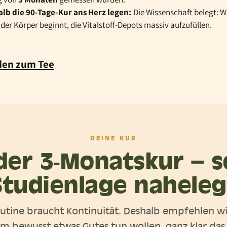
lb die 90-Tage-Kur ans Herz legen:
Die Wissenschaft belegt: 
er Körper beginnt, die Vitalstoff-Depots massiv aufzufüllen.
den zum Tee
DEINE KUR
der 3‑Monatskur – s
Studienlage naheleg
utine braucht Kontinuität. Deshalb empfehlen wir
m bewusst etwas Gutes tun wollen, ganz klar da