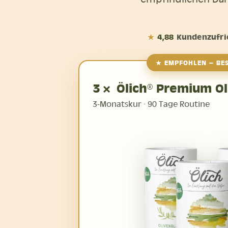
★
4,88
Kundenzufri
★ EMPFOHLEN – BE
3× Ölich® Premium Ol
3‑Monatskur · 90 Tage Routine