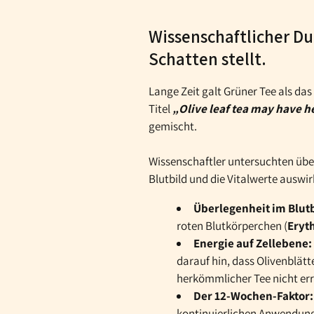
Wissenschaftlicher D
Schatten stellt.
Lange Zeit galt Grüner Tee als das
Titel
„Olive leaf tea may have h
gemischt.
Wissenschaftler untersuchten übe
Blutbild und die Vitalwerte auswir
Überlegenheit im Blutb
roten Blutkörperchen (
Eryt
Energie auf Zellebene:
darauf hin, dass Olivenblät
herkömmlicher Tee nicht err
Der 12-Wochen-Faktor:
kontinuierlichen Anwendun