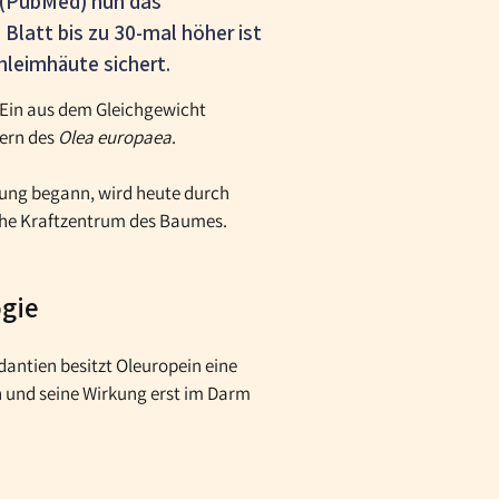
n (PubMed) nun das
Blatt bis zu 30-mal höher ist
chleimhäute sichert.
 Ein aus dem Gleichgewicht
tern des
Olea europaea
.
hrung begann, wird heute durch
sche Kraftzentrum des Baumes.
ogie
dantien besitzt Oleuropein eine
en und seine Wirkung erst im Darm