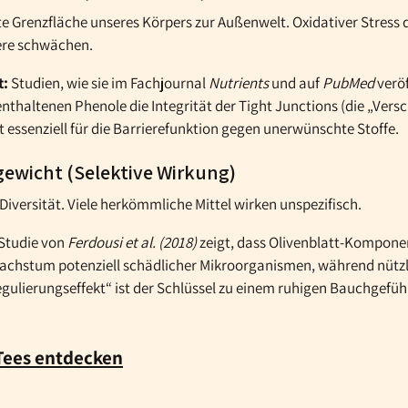
te Grenzfläche unseres Körpers zur Außenwelt. Oxidativer Stress
ere schwächen.
t:
Studien, wie sie im Fachjournal
Nutrients
und auf
PubMed
veröf
 enthaltenen Phenole die Integrität der Tight Junctions (die „Ver
t essenziell für die Barrierefunktion gegen unerwünschte Stoffe.
gewicht (Selektive Wirkung)
iversität. Viele herkömmliche Mittel wirken unspezifisch.
Studie von
Ferdousi et al. (2018)
zeigt, dass Olivenblatt-Kompone
achstum potenziell schädlicher Mikroorganismen, während nützli
gulierungseffekt“ ist der Schlüssel zu einem ruhigen Bauchgefühl
 Tees entdecken