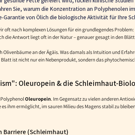
r gesunde Fette gefeiert wird, rücken klinische Studie
fahren Sie, warum die Konzentration an Polyphenolen im 
-Garantie von Ölich die biologische Aktivität für Ihre S
ir oft nach komplexen Lösungen für ein grundlegendes Problem:
die Antwort liegt oft in der Natur – genauer gesagt in den Blät
Ölich Olivenbäume an der Ägäis. Was damals als Intuition und Erfa
s Blatt ist nicht nur ein Nebenprodukt, sondern das phytochemi
ism": Oleuropein & die Schleimhaut-Biol
s Polyphenol
Oleuropein
. Im Gegensatz zu vielen anderen Antioxi
e es ihm ermöglicht, im sauren Milieu des Magens stabil zu bleib
en Barriere (Schleimhaut)