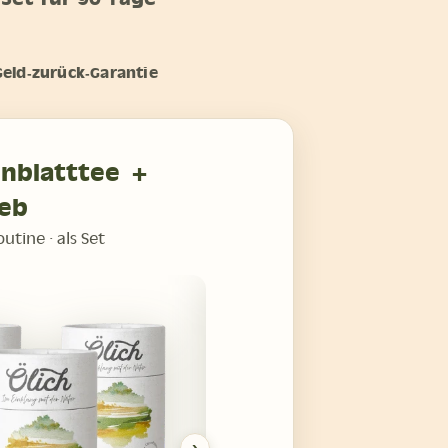
eld‑zurück‑Garantie
enblatttee +
ieb
utine · als Set
›