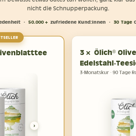
nicht die Schnupperpackung.
edenheit ·
50.000+
zufriedene Kund:innen ·
30 Tage
G
STSELLER
3× Ölich® Oliv
ivenblatttee
Edelstahl‑Tees
3‑Monatskur · 90 Tage Ro
›