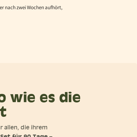
Wer nach zwei Wochen aufhört,
o wie es die
t
 allen, die ihrem
Set für 90 Tage
s
–