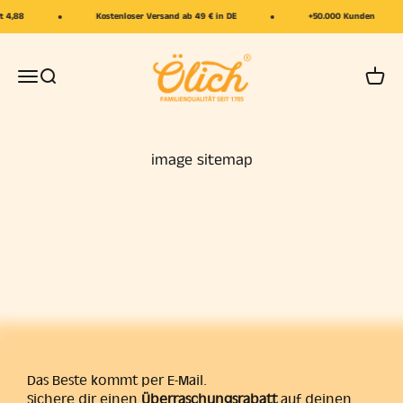
Skip to content
4,88
Kostenloser Versand ab 49 € in DE
+50.000 Kunden
Ölich
Open navigation menu
Open search
Open 
image sitemap
Das Beste kommt per E-Mail.
Sichere dir einen
Überraschungsrabatt
auf deinen