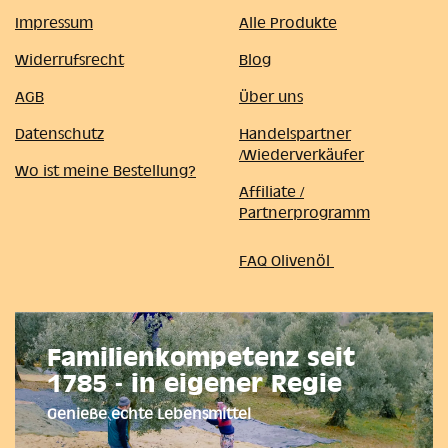
Impressum
Alle Produkte
Widerrufsrecht
Blog
AGB
Über uns
Datenschutz
Handelspartner
/Wiederverkäufer
Wo ist meine Bestellung?
Affiliate /
Partnerprogramm
FAQ Olivenöl
Familienkompetenz seit
1785 - in eigener Regie
Genieße echte Lebensmittel