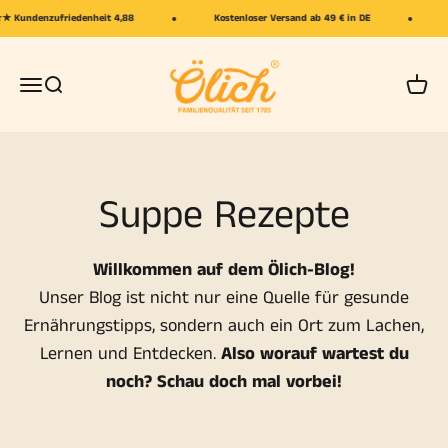
Zum Inhalt springen
ndenzufriedenheit 4,88
Kostenloser Versand ab 49 € in DE
+5
Ölich
Navigationsmenü öffnen
Suche öffnen
Ware
Suppe Rezepte
Willkommen auf dem Ölich-Blog!
Unser Blog ist nicht nur eine Quelle für gesunde
Ernährungstipps, sondern auch ein Ort zum Lachen,
Lernen und Entdecken.
Also worauf wartest du
noch? Schau doch mal vorbei!