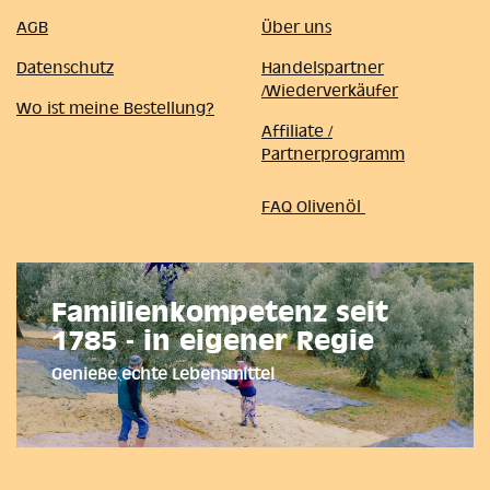
AGB
Über uns
Datenschutz
Handelspartner
/Wiederverkäufer
Wo ist meine Bestellung?
Affiliate /
Partnerprogramm
FAQ Olivenöl
Familienkompetenz seit
1785 - in eigener Regie
Genieße echte Lebensmittel